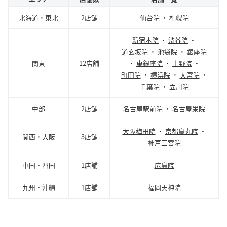
北海道・東北
2店舗
仙台院
・
札幌院
新宿本院
・
渋谷院
・
道玄坂院
・
池袋院
・
銀座院
関東
12店舗
・
東銀座院
・
上野院
・
町田院
・
横浜院
・
大宮院
・
千葉院
・
立川院
中部
2店舗
名古屋駅前院
・
名古屋栄院
大阪梅田院
・
京都鳥丸院
・
関西・大阪
3店舗
神戸三宮院
中国・四国
1店舗
広島院
九州・沖縄
1店舗
福岡天神院