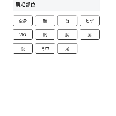
脱毛部位
全身
顔
首
ヒゲ
VIO
胸
腕
脇
腹
背中
足