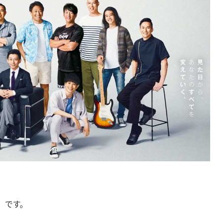
」
です。