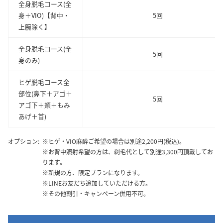
全身脱毛コース(全
身＋VIO)【背中・
5回
上腕除く】
全身脱毛コース(全
5回
身のみ)
ヒゲ脱毛コース全
部位(鼻下＋アゴ＋
5回
アゴ下＋頬＋もみ
あげ＋首)
オプション:
※ヒゲ・VIO麻酔ご希望の場合は別途2,200円(税込)。
※お背中照射希望の方は、剃毛代として別途3,300円頂戴してお
ります。
※新規の方、限定プランになります。
※LINEお友だち追加していただける方。
※その他割引・キャンペーン併用不可。