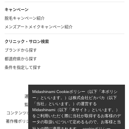
キャンペーン
脱毛キャンペーン紹介
メンズアートメイクキャンペーン紹介
クリニック・サロン検索
ブランドから探す
都道府県から探す
条件を指定して探す
TOP
お問い合わせ
Midashinami Cookieポリシー（以下「本ポリシ
運営者情報
執筆者一覧
ー」といいます。）は株式会社ピカパカ（以下
監修者一覧
cookieポリシーについて
「当社」といいます。）の運営する
Midashinami（以下「本サイト」といいます。）
コンテンツポリシーと運営指針
利用規約
をご利用いただく際に当社が取得するお客様のデ
著作権ポリシー/免責事項につい
Midashinami 見だしなみプライ
ータの取扱いについて定めるもので、お客様と当
て
バシーポリシー
社との間に適用されます。
cookieポリシー