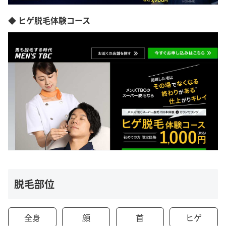
◆ ヒゲ脱毛体験コース
脱毛部位
全身
顔
首
ヒゲ