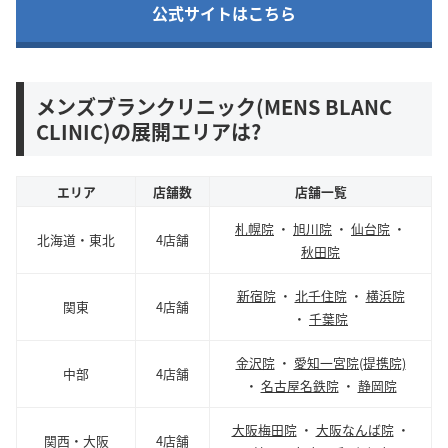
公式サイトはこちら
メンズブランクリニック(MENS BLANC
CLINIC)の展開エリアは?
エリア
店舗数
店舗一覧
札幌院
・
旭川院
・
仙台院
・
北海道・東北
4店舗
秋田院
新宿院
・
北千住院
・
横浜院
関東
4店舗
・
千葉院
金沢院
・
愛知一宮院(提携院)
中部
4店舗
・
名古屋名鉄院
・
静岡院
大阪梅田院
・
大阪なんば院
・
関西・大阪
4店舗