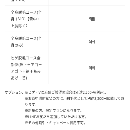
全身脱毛コース(全
身＋VIO)【背中・
5回
上腕除く】
全身脱毛コース(全
5回
身のみ)
ヒゲ脱毛コース全
部位(鼻下＋アゴ＋
5回
アゴ下＋頬＋もみ
あげ＋首)
オプション:
※ヒゲ・VIO麻酔ご希望の場合は別途2,200円(税込)。
※お背中照射希望の方は、剃毛代として別途3,300円頂戴してお
ります。
※新規の方、限定プランになります。
※LINEお友だち追加していただける方。
※その他割引・キャンペーン併用不可。