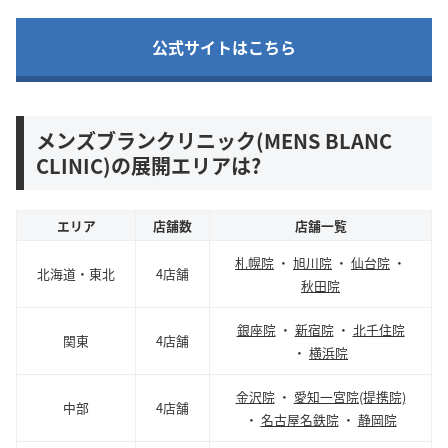
公式サイトはこちら
メンズブランクリニック(MENS BLANC
CLINIC)の展開エリアは?
エリア
店舗数
店舗一覧
札幌院
・
旭川院
・
仙台院
・
北海道・東北
4店舗
秋田院
銀座院
・
新宿院
・
北千住院
関東
4店舗
・
横浜院
金沢院
・
愛知一宮院(提携院)
中部
4店舗
・
名古屋名鉄院
・
静岡院