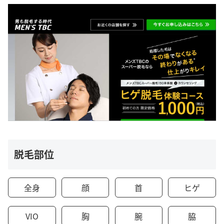
脱毛部位
全身
顔
首
ヒゲ
VIO
胸
腕
脇