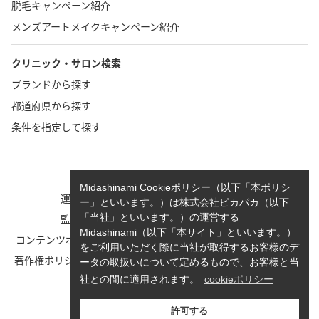
脱毛キャンペーン紹介
メンズアートメイクキャンペーン紹介
クリニック・サロン検索
ブランドから探す
都道府県から探す
条件を指定して探す
TOP
お問い合わせ
Midashinami Cookieポリシー（以下「本ポリシ
運営者情報
執筆者一覧
ー」といいます。）は株式会社ピカパカ（以下
監修者一覧
cookieポリシーについて
「当社」といいます。）の運営する
Midashinami（以下「本サイト」といいます。）
コンテンツポリシーと運営指針
利用規約
をご利用いただく際に当社が取得するお客様のデ
著作権ポリシー/免責事項につい
Midashinami 見だしなみプライ
ータの取扱いについて定めるもので、お客様と当
て
バシーポリシー
社との間に適用されます。
cookieポリシー
お知らせ
許可する