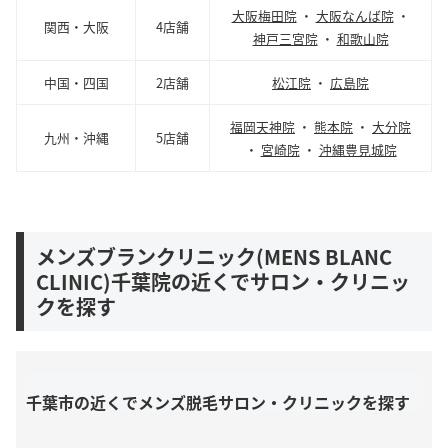
大阪梅田院
・
大阪なんば院
・
関西・大阪
4店舗
神戸三宮院
・
和歌山院
中国・四国
2店舗
松江院
・
広島院
福岡天神院
・
熊本院
・
大分院
九州・沖縄
5店舗
・
宮崎院
・
沖縄豊見城院
メンズブランクリニック(MENS BLANC
CLINIC)千葉院の近くでサロン・クリニッ
クを探す
千葉市の近くでメンズ脱毛サロン・クリニックを探す