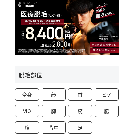
脱毛部位
全身
顔
首
ヒゲ
VIO
胸
腕
脇
腹
背中
足