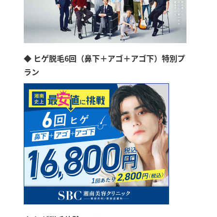
◆ ヒゲ脱毛6回（鼻下＋アゴ＋アゴ下）特別プ
ラン