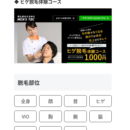
◆ ヒゲ脱毛体験コース
脱毛部位
全身
顔
首
ヒゲ
VIO
胸
腕
脇