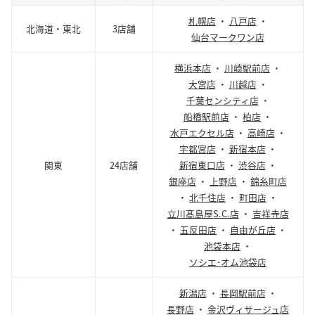
札幌店
・
八戸店
・
北海道・東北
3店舗
仙台マークワン店
横浜本店
・
川崎駅前店
・
大宮店
・
川越店
・
千葉センシティ店
・
船橋駅前店
・
柏店
・
水戸エクセル店
・
高崎店
・
宇都宮店
・
新宿本店
・
関東
24店舗
新宿東口店
・
渋谷店
・
銀座店
・
上野店
・
錦糸町店
・
北千住店
・
町田店
・
立川髙島屋S.C.店
・
吉祥寺店
・
五反田店
・
自由が丘店
・
池袋本店
・
ソシエ･オム池袋店
新潟店
・
長岡駅前店
・
長野店
・
金沢ヴィサージュ店