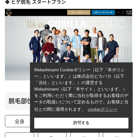
◆ ヒゲ脱毛 スタートプラン
Midashinami Cookieポリシー（以下「本ポリシ
ー」といいます。）は株式会社ピカパカ（以下
「当社」といいます。）の運営する
Midashinami（以下「本サイト」といいます。）
をご利用いただく際に当社が取得するお客様のデ
脱毛部位
ータの取扱いについて定めるもので、お客様と当
社との間に適用されます。
cookieポリシー
全身
顔
首
ヒゲ
許可する