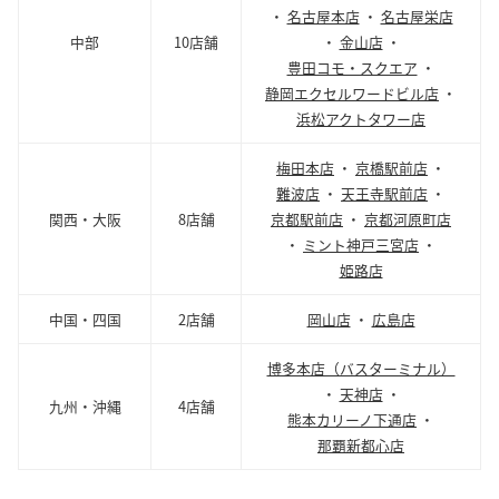
・
名古屋本店
・
名古屋栄店
中部
10店舗
・
金山店
・
豊田コモ・スクエア
・
静岡エクセルワードビル店
・
浜松アクトタワー店
梅田本店
・
京橋駅前店
・
難波店
・
天王寺駅前店
・
関西・大阪
8店舗
京都駅前店
・
京都河原町店
・
ミント神戸三宮店
・
姫路店
中国・四国
2店舗
岡山店
・
広島店
博多本店（バスターミナル）
・
天神店
・
九州・沖縄
4店舗
熊本カリーノ下通店
・
那覇新都心店