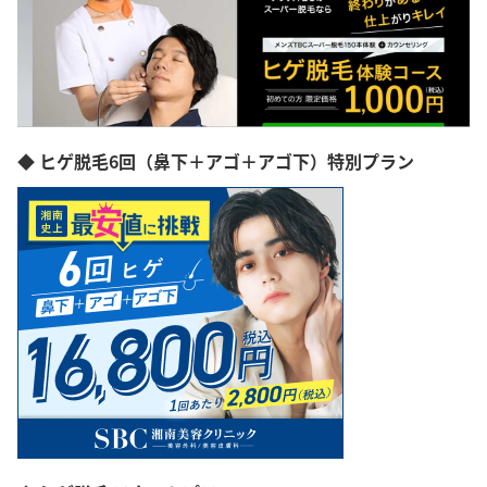
◆ ヒゲ脱毛6回（鼻下＋アゴ＋アゴ下）特別プラン