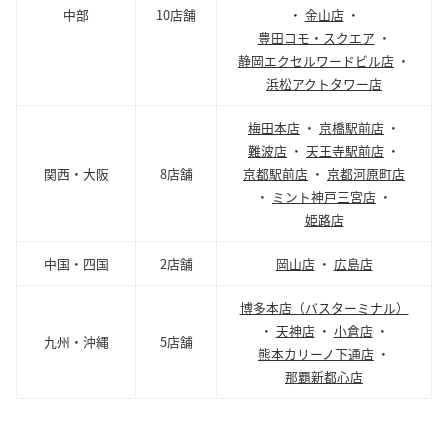
中部
10店舗
・
金山店
・
豊田コモ・スクエア
・
静岡エクセルワードビル店
・
浜松アクトタワー店
梅田本店
・
京橋駅前店
・
難波店
・
天王寺駅前店
・
関西・大阪
8店舗
京都駅前店
・
京都河原町店
・
ミント神戸三宮店
・
姫路店
中国・四国
2店舗
岡山店
・
広島店
博多本店（バスターミナル）
・
天神店
・
小倉店
・
九州・沖縄
5店舗
熊本カリーノ下通店
・
那覇新都心店