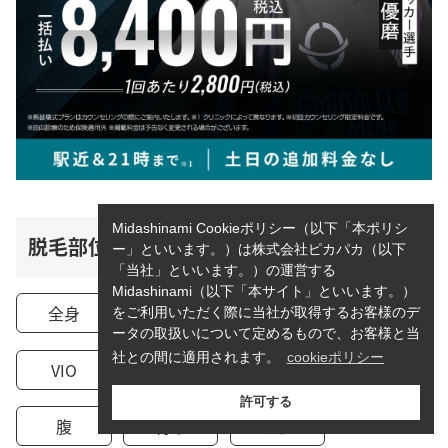
Midashinami Cookieポリシー（以下「本ポリシ
脱毛部位
ー」といいます。）は株式会社ピカパカ（以下
「当社」といいます。）の運営する
Midashinami（以下「本サイト」といいます。）
全身
顔
首
ヒゲ
をご利用いただく際に当社が取得するお客様のデ
ータの取扱いについて定めるもので、お客様と当
社との間に適用されます。
cookieポリシー
VIO
胸
腕
脇
許可する
腹
背中
足