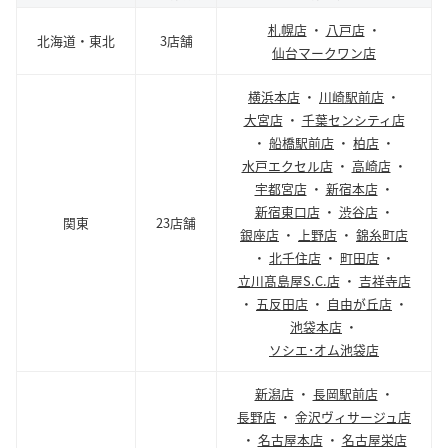
札幌店
・
八戸店
・
北海道・東北
3店舗
仙台マークワン店
横浜本店
・
川崎駅前店
・
大宮店
・
千葉センシティ店
・
船橋駅前店
・
柏店
・
水戸エクセル店
・
高崎店
・
宇都宮店
・
新宿本店
・
新宿東口店
・
渋谷店
・
関東
23店舗
銀座店
・
上野店
・
錦糸町店
・
北千住店
・
町田店
・
立川髙島屋S.C.店
・
吉祥寺店
・
五反田店
・
自由が丘店
・
池袋本店
・
ソシエ･オム池袋店
新潟店
・
長岡駅前店
・
長野店
・
金沢ヴィサージュ店
・
名古屋本店
・
名古屋栄店