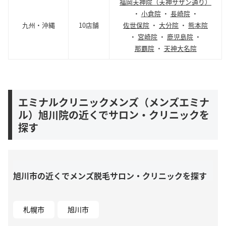
福岡天神院（天神サザン通り）
・
小倉院
・
長崎院
・
九州・沖縄
10店舗
佐世保院
・
大分院
・
熊本院
・
宮崎院
・
鹿児島院
・
那覇院
・
天神大名院
エミナルクリニックメンズ（メンズエミナ
ル）旭川院の近くでサロン・クリニックを
探す
旭川市の近くでメンズ脱毛サロン・クリニックを探す
札幌市
旭川市