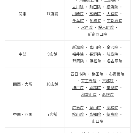
立川院
・
町田院
・
横浜院
・
関東
17店舗
川崎院
・
高崎院
・
大宮院
・
千葉院
・
船橋院
・
宇都宮院
・
水戸院
・
桜木町院
・
新宿西口院
新潟院
・
富山院
・
金沢院
・
中部
9店舗
福井院
・
長野院
・
岐阜院
・
静岡院
・
浜松院
・
名古屋院
四日市院
・
梅田院
・
心斎橋院
・
天王寺院
・
京都院
・
関西・大阪
10店舗
神戸院
・
姫路院
・
奈良院
・
和歌山院
・
彦根院
広島院
・
岡山院
・
高松院
・
中国・四国
7店舗
松山院
・
高知院
・
徳島院
・
山口院