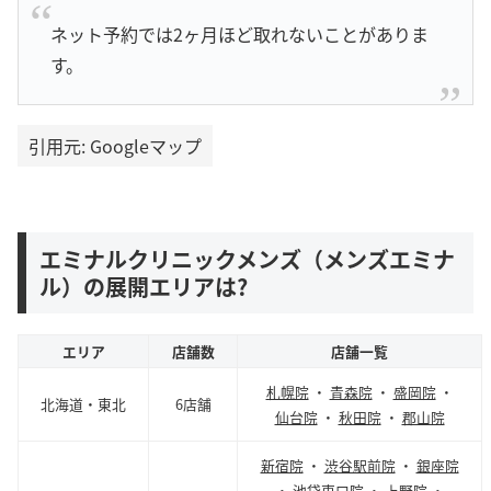
ネット予約では2ヶ月ほど取れないことがありま
す。
引用元: Googleマップ
エミナルクリニックメンズ（メンズエミナ
ル）の展開エリアは?
エリア
店舗数
店舗一覧
札幌院
・
青森院
・
盛岡院
・
北海道・東北
6店舗
仙台院
・
秋田院
・
郡山院
新宿院
・
渋谷駅前院
・
銀座院
・
池袋東口院
・
上野院
・