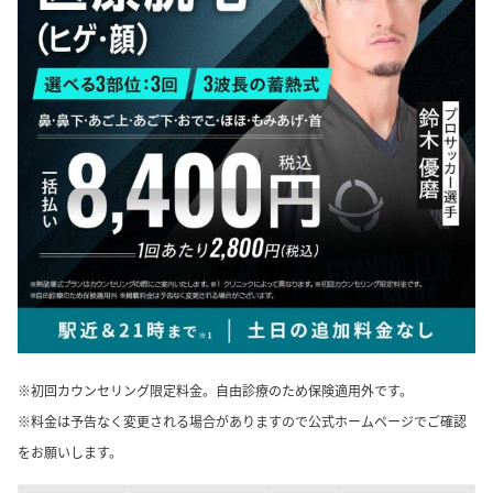
※初回カウンセリング限定料金。自由診療のため保険適用外です。
※料金は予告なく変更される場合がありますので公式ホームページでご確認
をお願いします。