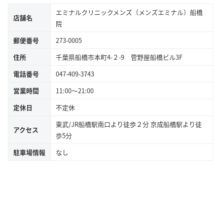
エミナルクリニックメンズ（メンズエミナル）船橋
店舗名
院
郵便番号
273-0005
住所
千葉県船橋市本町4-２-9 菅野屋船橋ビル3F
電話番号
047-409-3743
営業時間
11:00～21:00
定休日
不定休
東武/JR船橋駅南口より徒歩２分 京成船橋駅より徒
アクセス
歩5分
駐車場情報
なし