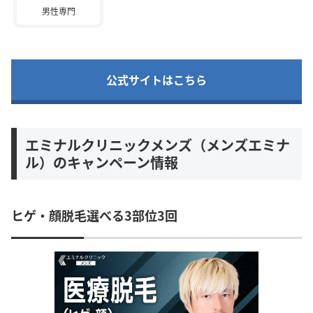
男性専門
公式サイトはこちら
エミナルクリニックメンズ（メンズエミナ
ル）のキャンペーン情報
ヒゲ・顔脱毛選べる3部位3回