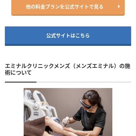
他の料金プランを公式サイトで見る
公式サイトはこちら
エミナルクリニックメンズ（メンズエミナル）の施
術について