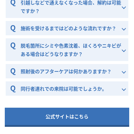
引越しなどで通えなくなった場合、解約は可能
ですか？
施術を受けるまではどのような流れですか？
脱毛箇所にシミや色素沈着、ほくろやニキビが
ある場合はどうなりますか？
照射後のアフターケアは何かありますか？
同行者連れでの来院は可能でしょうか。
公式サイトはこちら