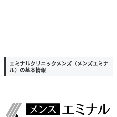
エミナルクリニックメンズ（メンズエミナ
ル）の基本情報