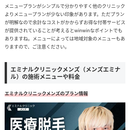
メニュープランがシンプルで分かりやすく他のクリニック
よりメニュープランが少ない印象があります。ただプラン
が明解なので余計なコストがかからずお得な付帯サービス
が提供されていることが考えるとwinwinなポイントでも
ありますね。メニューによっては地域対象のメニューもあ
りますので、ご注意ください。
エミナルクリニックメンズ（メンズエミナ
ル）の施術メニューや料金
エミナルクリニックメンズのプラン情報