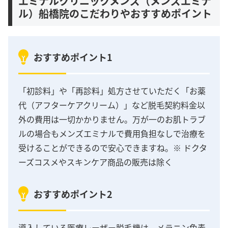
エミナルクリニックメンズ（メンズエミナ
ル）船橋院のこだわりやおすすめポイント
おすすめポイント1
「初診料」や「再診料」処方させていただく「お薬
代（アフターケアクリーム）」など脱毛契約料金以
外の費用は一切かかりません。万が一のお肌トラブ
ルの場合もメンズエミナルで費用負担なしで治療を
受けることができるので安心できますね。※ ドクタ
ーズコスメやスキンケア商品の販売は除く
おすすめポイント2
導入している医療レーザー脱毛機は、メラニン色素