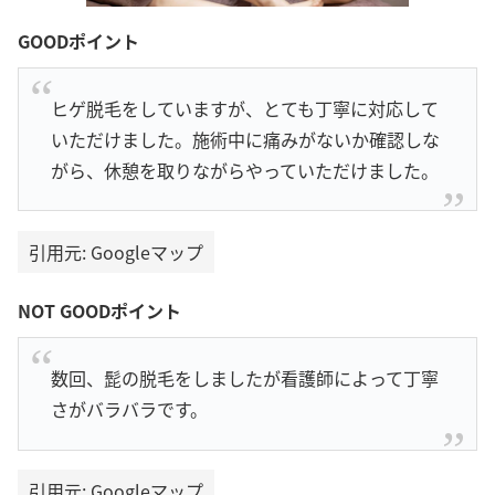
GOODポイント
ヒゲ脱毛をしていますが、とても丁寧に対応して
いただけました。施術中に痛みがないか確認しな
がら、休憩を取りながらやっていただけました。
引用元: Googleマップ
NOT GOODポイント
数回、髭の脱毛をしましたが看護師によって丁寧
さがバラバラです。
引用元: Googleマップ