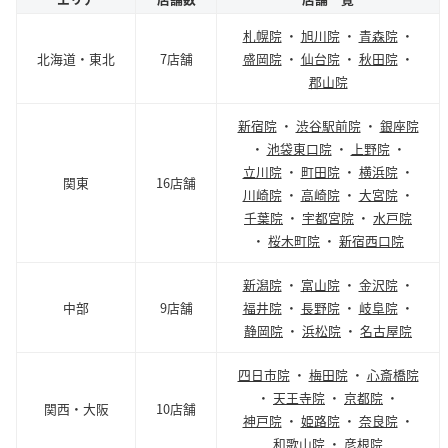
札幌院
・
旭川院
・
青森院
・
北海道・東北
7店舗
盛岡院
・
仙台院
・
秋田院
・
郡山院
新宿院
・
渋谷駅前院
・
銀座院
・
池袋東口院
・
上野院
・
立川院
・
町田院
・
横浜院
・
関東
16店舗
川崎院
・
高崎院
・
大宮院
・
千葉院
・
宇都宮院
・
水戸院
・
桜木町院
・
新宿西口院
新潟院
・
富山院
・
金沢院
・
中部
9店舗
福井院
・
長野院
・
岐阜院
・
静岡院
・
浜松院
・
名古屋院
四日市院
・
梅田院
・
心斎橋院
・
天王寺院
・
京都院
・
関西・大阪
10店舗
神戸院
・
姫路院
・
奈良院
・
和歌山院
・
彦根院