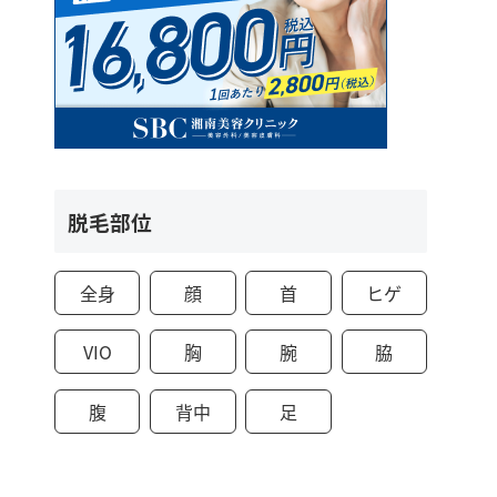
脱毛部位
全身
顔
首
ヒゲ
VIO
胸
腕
脇
腹
背中
足