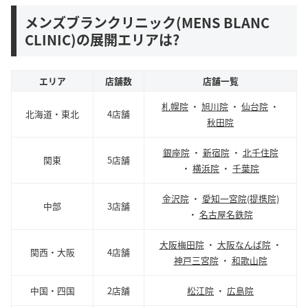
メンズブランクリニック(MENS BLANC
CLINIC)の展開エリアは?
エリア
店舗数
店舗一覧
札幌院
・
旭川院
・
仙台院
・
北海道・東北
4店舗
秋田院
銀座院
・
新宿院
・
北千住院
関東
5店舗
・
横浜院
・
千葉院
金沢院
・
愛知一宮院(提携院)
中部
3店舗
・
名古屋名鉄院
大阪梅田院
・
大阪なんば院
・
関西・大阪
4店舗
神戸三宮院
・
和歌山院
中国・四国
2店舗
松江院
・
広島院