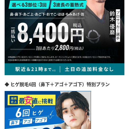
◆ ヒゲ脱毛6回（鼻下＋アゴ＋アゴ下）特別プラン