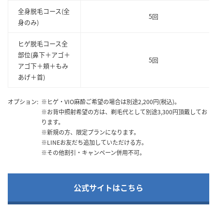
全身脱毛コース(全
5回
身のみ)
ヒゲ脱毛コース全
部位(鼻下＋アゴ＋
5回
アゴ下＋頬＋もみ
あげ＋首)
オプション:
※ヒゲ・VIO麻酔ご希望の場合は別途2,200円(税込)。
※お背中照射希望の方は、剃毛代として別途3,300円頂戴してお
ります。
※新規の方、限定プランになります。
※LINEお友だち追加していただける方。
※その他割引・キャンペーン併用不可。
公式サイトはこちら