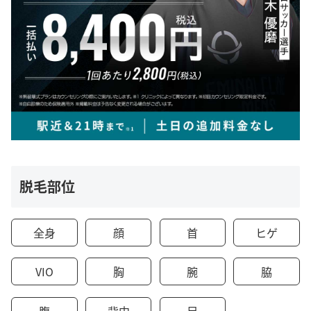
脱毛部位
全身
顔
首
ヒゲ
VIO
胸
腕
脇
腹
背中
足