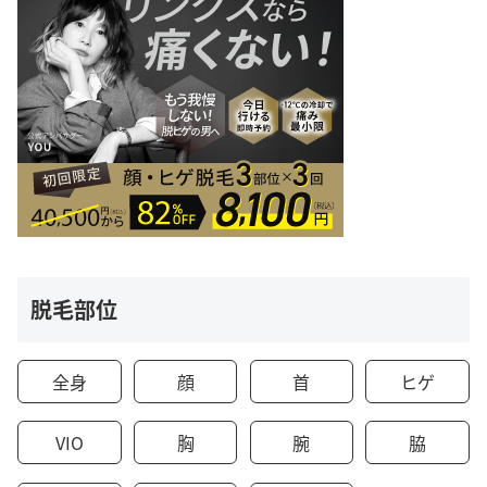
脱毛部位
全身
顔
首
ヒゲ
VIO
胸
腕
脇