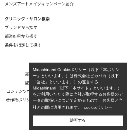
メンズアートメイクキャンペーン紹介
クリニック・サロン検索
ブランドから探す
都道府県から探す
条件を指定して探す
TOP
お問い合わせ
Midashinami Cookieポリシー（以下「本ポリシ
運営者情報
執筆者一覧
ー」といいます。）は株式会社ピカパカ（以下
監修者一覧
cookieポリシーについて
「当社」といいます。）の運営する
Midashinami（以下「本サイト」といいます。）
コンテンツポリシーと運営指針
利用規約
をご利用いただく際に当社が取得するお客様のデ
著作権ポリシー/免責事項につい
Midashinami 見だしなみプライ
ータの取扱いについて定めるもので、お客様と当
て
バシーポリシー
社との間に適用されます。
cookieポリシー
お知らせ
許可する
© 2022-2026 Midashinami 身だしなみ.