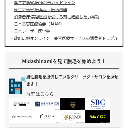
・
厚生労働省:医療広告ガイドライン
・
厚生労働省:医薬品・医療機器
・
消費者庁:美容医療を受ける前に確認したい事項
・
日本美容医療協会（JAAM）
・
日本レーザー医学会
・
政府広報オンライン：美容医療サービスの消費者トラブル
Midashinamiを見て脱毛を始めよう！
男性脱毛を提供している
クリニック・サロンを探せ
ます！
詳細はこちら