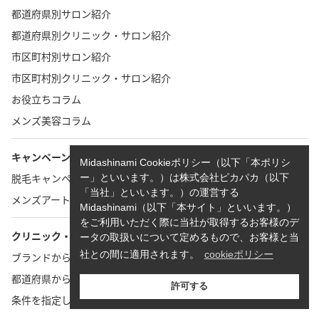
都道府県別サロン紹介
都道府県別クリニック・サロン紹介
市区町村別サロン紹介
市区町村別クリニック・サロン紹介
お役立ちコラム
メンズ美容コラム
キャンペーン
Midashinami Cookieポリシー（以下「本ポリシ
脱毛キャンペーン紹介
ー」といいます。）は株式会社ピカパカ（以下
「当社」といいます。）の運営する
メンズアートメイクキャンペーン紹介
Midashinami（以下「本サイト」といいます。）
をご利用いただく際に当社が取得するお客様のデ
クリニック・サロン検索
ータの取扱いについて定めるもので、お客様と当
社との間に適用されます。
cookieポリシー
ブランドから探す
都道府県から探す
許可する
条件を指定して探す