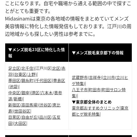
ことになります。自宅や職場から通える範囲の中で探すこ
とがとても重要です。
Midasinamiは東京の各地域の情報をまとめていてメンズ
美容情報に特化した情報発信もしております。江戸川の周
辺地域からも探したい男性は参考までに。
▼メンズ脱毛23区に特化した情
▼メンズ脱毛東京都下の情報
報
足立区(北千住)
|江戸川区|
北区(赤
羽)
|
台東区(上野)
|
武蔵野市
(
吉祥寺
)|
立川市
(
立川ヒ
墨田区(錦糸町)
|
千代田区
||
豊島区
ゲ特集
)|
(池袋)
|
八王子市
|
町田市
(
町田サロン特
中央区(銀座)
|
港区
(
六本木
/
表参
集
)|
道
/
新橋
)|
▼東京都全体のまとめ
新宿区
(
高田馬場
)|
渋谷区
(
恵比
東京都おすすめクリニック
|
東京
寿
)|
世田谷区
|
都ヒゲ脱毛特集
|
目黒区
(
自由が丘
)|
品川区
(
五反
田
)|
大田区
|