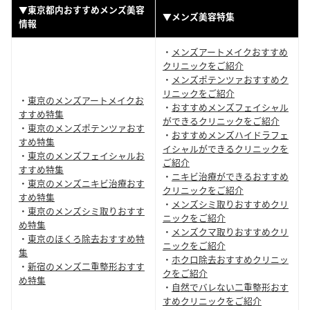
▼東京都内おすすめメンズ美容
▼メンズ美容特集
情報
・
メンズアートメイクおすすめ
クリニックをご紹介
・
メンズポテンツァおすすめク
リニックをご紹介
・
東京のメンズアートメイクお
・
おすすめメンズフェイシャル
すすめ特集
ができるクリニックをご紹介
・
東京のメンズポテンツァおす
・
おすすめメンズハイドラフェ
すめ特集
イシャルができるクリニックを
・
東京のメンズフェイシャルお
ご紹介
すすめ特集
・
ニキビ治療ができるおすすめ
・
東京のメンズニキビ治療おす
クリニックをご紹介
すめ特集
・
メンズシミ取りおすすめクリ
・
東京のメンズシミ取りおすす
ニックをご紹介
め特集
・
メンズクマ取りおすすめクリ
・
東京のほくろ除去おすすめ特
ニックをご紹介
集
・
ホクロ除去おすすめクリニッ
・
新宿のメンズ二重整形おすす
クをご紹介
め特集
・
自然でバレない二重整形おす
すめクリニックをご紹介