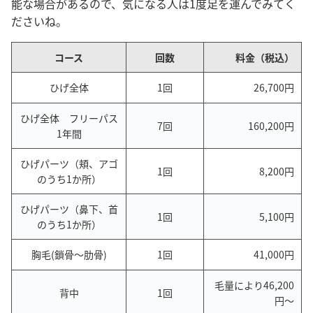
能な場合があるので、気になる人は1度足を運んでみてく
ださいね。
コース
回数
料金（税込）
ひげ全体
1回
26,700円
ひげ全体 フリーパス
7回
160,200円
1年間
ひげパーツ（頬、アゴ
1回
8,200円
のうち1か所）
ひげパーツ（鼻下、首
1回
5,100円
のうち1か所）
胸毛(鎖骨～肋骨)
1回
41,000円
毛量により46,200
背中
1回
円～