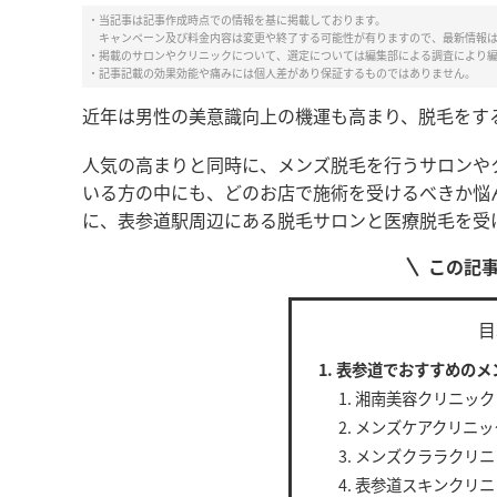
・当記事は記事作成時点での情報を基に掲載しております。
キャンペーン及び料金内容は変更や終了する可能性が有りますので、最新情報
・掲載のサロンやクリニックについて、選定については編集部による調査により
・記事記載の効果効能や痛みには個人差があり保証するものではありません。
近年は男性の美意識向上の機運も高まり、脱毛をす
人気の高まりと同時に、メンズ脱毛を行うサロンや
いる方の中にも、どのお店で施術を受けるべきか悩
に、表参道駅周辺にある脱毛サロンと医療脱毛を受
この記
目
表参道でおすすめのメ
湘南美容クリニック O
メンズケアクリニッ
メンズクララクリニ
表参道スキンクリニ