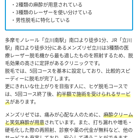
・2種類の麻酔が用意されている
・3種類のレーザーを使い分けている
・男性脱毛に特化している
多摩モノレール「立川南駅」南口より徒歩1分、JR「立川
駅」南口より徒歩3分にあるメンズリゼ立川は3種類の医
療レーザー脱毛機から最も適したものを照射するため、脱
毛効果の高さに定評があるクリニックです。
脱毛では、5回コースを基本に設定しており、比較的スピ
ーディーに脱毛が完了します。
更にきれいな仕上がりを目指す人に、ヒゲ脱毛コースで
は、5回コース終了後、
約半額で施術を受けられるサービ
ス
があります。
メンズリゼでは、痛みが心配な人のために、
麻酔クリーム
と笑気麻酔が用意
されています。また、打ち漏れや増毛・
硬毛化した際の再照射、診察や薬の代金が無料など、他の
サービスも充実しており、安心して通うことができます。