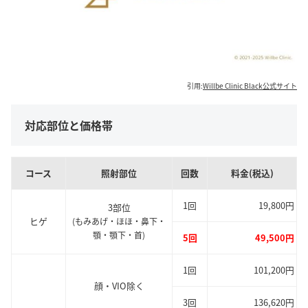
引用:
Willbe Clinic Black公式サイト
対応部位と価格帯
コース
照射部位
回数
料金(税込)
1回
19,800円
3部位
ヒゲ
(もみあげ・ほほ・鼻下・
顎・顎下・首)
5回
49,500円
1回
101,200円
顔・VIO除く
3回
136,620円