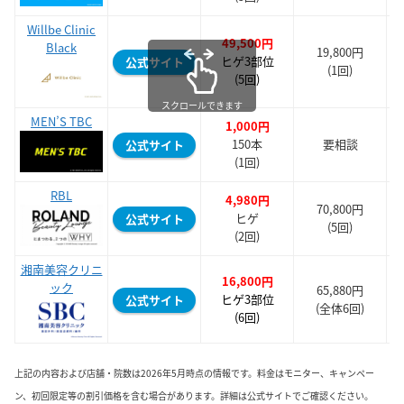
Willbe Clinic
49,500
円
Black
19,800円
ヒゲ3部位
公式サイト
(1回)
(5回)
スクロールできます
MEN’S TBC
1,000円
150本
要相談
公式サイト
(1回)
RBL
4,980円
70,800円
ヒゲ
公式サイト
(5回)
(2回)
湘南美容クリニ
16,800円
ック
65,880円
ヒゲ3部位
公式サイト
(全体6回)
(6回)
上記の内容および店舗・院数は2026年5月時点の情報です。料金はモニター、キャンペー
ン、初回限定等の割引価格を含む場合があります。詳細は公式サイトでご確認ください。