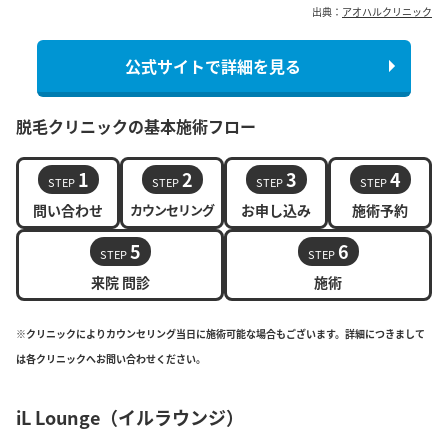
出典：
アオハルクリニック
公式サイトで詳細を見る
脱毛クリニックの基本施術フロー
1
2
3
4
STEP
STEP
STEP
STEP
問い合わせ
カウンセリング
お申し込み
施術予約
5
6
STEP
STEP
来院 問診
施術
※クリニックによりカウンセリング当日に施術可能な場合もございます。詳細につきまして
は各クリニックへお問い合わせください。
iL Lounge（イルラウンジ）