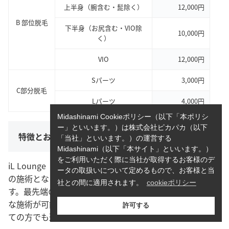
上半身（腕含む・髭除く）
12,000円
B 部位脱毛
下半身（お尻含む・VIO除
10,000円
く）
VIO
12,000円
Sパーツ
3,000円
C部分脱毛
Lパーツ
4,000円
Midashinami Cookieポリシー（以下「本ポリシ
ー」といいます。）は株式会社ピカパカ（以下
特徴とおすすめポイント
「当社」といいます。）の運営する
Midashinami（以下「本サイト」といいます。）
をご利用いただく際に当社が取得するお客様のデ
iL Lounge（イルラウンジ）は完全予約制かつ完全個室で
ータの取扱いについて定めるもので、お客様と当
の施術となるため、他人の目が気になる方に向いていま
社との間に適用されます。
cookieポリシー
す。最先端の光脱毛機により、痛みを抑えたスピーディー
な施術が可能となっています。コースがシンプルで、初め
許可する
ての方でも迷うことなく脱毛することができるでしょう。