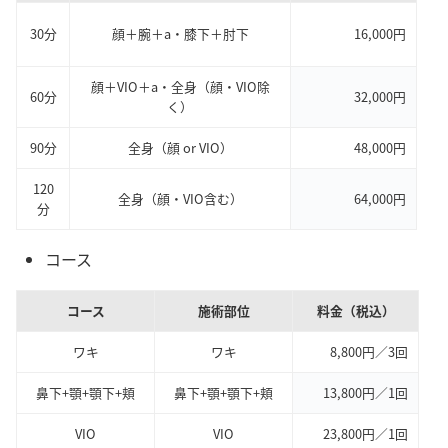
30分
顔＋腕＋a・膝下＋肘下
16,000円
顔＋VIO＋a・全身（顔・VIO除
60分
32,000円
く）
90分
全身（顔 or VIO）
48,000円
120
全身（顔・VIO含む）
64,000円
分
コース
コース
施術部位
料金（税込）
ワキ
ワキ
8,800円／3回
鼻下+顎+顎下+頬
鼻下+顎+顎下+頬
13,800円／1回
VIO
VIO
23,800円／1回