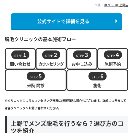
出典：
MEN’S TBC 上野店
公式サイトで詳細を見る
脱毛クリニックの基本施術フロー
1
2
3
4
STEP
STEP
STEP
STEP
問い合わせ
カウンセリング
お申し込み
施術予約
5
6
STEP
STEP
来院 問診
施術
※クリニックによりカウンセリング当日に施術可能な場合もございます。詳細につきまして
は各クリニックへお問い合わせください。
上野でメンズ脱毛を行うなら？選び方のコ
ツを紹介