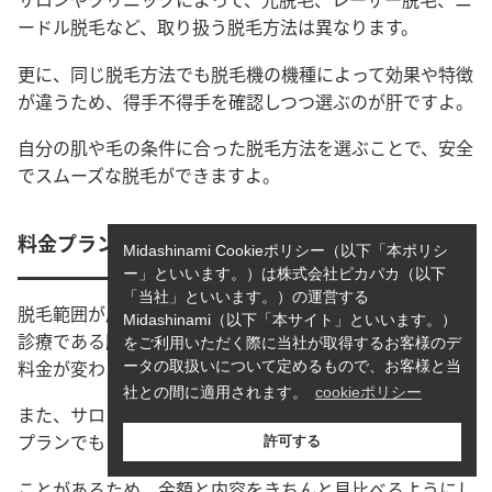
ードル脱毛など、取り扱う脱毛方法は異なります。
更に、同じ脱毛方法でも脱毛機の機種によって効果や特徴
が違うため、得手不得手を確認しつつ選ぶのが肝ですよ。
自分の肌や毛の条件に合った脱毛方法を選ぶことで、安全
でスムーズな脱毛ができますよ。
料金プランやコースをチェックする
Midashinami Cookieポリシー（以下「本ポリシ
ー」といいます。）は株式会社ピカパカ（以下
「当社」といいます。）の運営する
脱毛範囲が広いほど、必要コストも大きくなる脱毛。自由
Midashinami（以下「本サイト」といいます。）
診療である脱毛は、医療でもクリニックでも場所によって
をご利用いただく際に当社が取得するお客様のデ
料金が変わってしまうため、料金をよく見比べましょう。
ータの取扱いについて定めるもので、お客様と当
社との間に適用されます。
cookieポリシー
また、サロンもクリニックも共通ですが、一見高く見える
プランでもアフター保証やお得なサービスがついている
許可する
ことがあるため、金額と内容をきちんと見比べるようにし