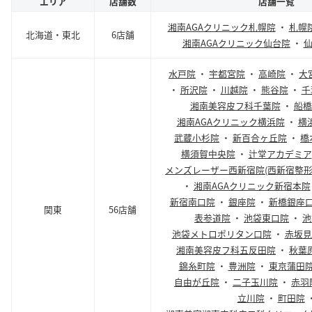
エリア
店舗数
店舗一覧
湘南AGAクリニック札幌院
・
札幌
北海道・東北
6店舗
湘南AGAクリニック仙台院
・
水戸院
・
宇都宮院
・
高崎院
・
大
・
所沢院
・
川越院
・
熊谷院
・
千
湘南美容皮フ科千葉院
・
船橋
湘南AGAクリニック横浜院
・
横
武蔵小杉院
・
新百合ヶ丘院
・
橋
横須賀中央院
・
辻堂アカデミア
メンズレーザー西新宿院(西新宿整形
・
湘南AGAクリニック新宿本院
新宿南口院
・
銀座院
・
新橋銀座
関東
56店舗
表参道院
・
池袋東口院
・
池
池袋メトロポリタン口院
・
赤坂見
湘南美容皮フ科五反田院
・
秋葉
錦糸町院
・
豊洲院
・
東京蒲田
自由が丘院
・
二子玉川院
・
赤羽
立川院
・
町田院