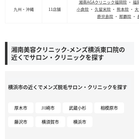
湘南AGAクリニック福岡院
・
福
九州・沖縄
11店舗
小倉院
・
久留米院
・
熊本院
・
大
鹿児島院
・
那覇院
・
湘南美容クリニック-メンズ横浜東口院の
近くでサロン・クリニックを探す
横浜市の近くでメンズ脱毛サロン・クリニックを探す
厚木市
川崎市
武蔵小杉
相模原市
藤沢市
横須賀市
横浜市