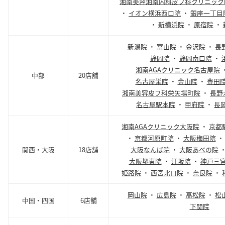
湘南美容湘南内科皮フ科クリニック
・
イオン横浜西口院
・
銀座一丁目
・
新横浜院
・
原宿院
・
新潟院
・
富山院
・
金沢院
・
長
静岡院
・
静岡南口院
・
湘南AGAクリニック名古屋院
中部
20店舗
名古屋栄院
・
金山院
・
豊田
湘南美容皮フ科栄矢場町院
・
長野
名古屋駅本院
・
甲府院
・
長
湘南AGAクリニック大阪院
・
京都
・
京都河原町院
・
大阪梅田院
関西・大阪
18店舗
大阪なんば院
・
大阪あべの院
大阪堺東院
・
江坂院
・
神戸三
姫路院
・
西宮北口院
・
奈良院
・
岡山院
・
広島院
・
高松院
・
松
中国・四国
6店舗
下関院