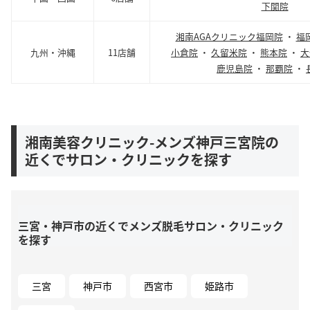
下関院
湘南AGAクリニック福岡院
・
福
九州・沖縄
11店舗
小倉院
・
久留米院
・
熊本院
・
大
鹿児島院
・
那覇院
・
湘南美容クリニック-メンズ神戸三宮院の
近くでサロン・クリニックを探す
三宮・神戸市の近くでメンズ脱毛サロン・クリニック
を探す
三宮
神戸市
西宮市
姫路市