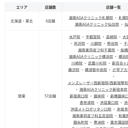
エリア
店舗数
店舗一覧
湘南AGAクリニック札幌院
・
札幌
北海道・東北
6店舗
湘南AGAクリニック仙台院
・
水戸院
・
宇都宮院
・
高崎院
・
大
・
所沢院
・
川越院
・
熊谷院
・
千
湘南美容皮フ科千葉院
・
船橋
湘南AGAクリニック横浜院
・
横浜
川崎院
・
武蔵小杉院
・
新百合ヶ
藤沢院
・
横須賀中央院
・
辻堂アカ
・
メンズレーザー西新宿院(西新宿整形
・
湘南AGAクリニック新宿本院
関東
57店舗
新宿南口院
・
銀座院
・
新橋銀座
表参道院
・
池袋東口院
・
池
池袋メトロポリタン口院
・
赤坂見
湘南美容皮フ科五反田院
・
秋葉
錦糸町院
・
豊洲院
・
東京蒲田