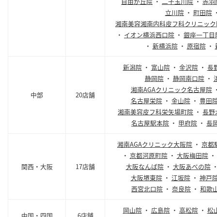
自由が丘院
・
二子玉川院
・
赤羽
立川院
・
町田院
湘南美容湘南内科皮フ科クリニック
・
イオン横浜西口院
・
銀座一丁目
・
新横浜院
・
原宿院
・
新潟院
・
富山院
・
金沢院
・
長
静岡院
・
静岡南口院
・
湘南AGAクリニック名古屋院
中部
20店舗
名古屋栄院
・
金山院
・
豊田
湘南美容皮フ科栄矢場町院
・
長野
名古屋駅本院
・
甲府院
・
長
湘南AGAクリニック大阪院
・
京都
・
京都河原町院
・
大阪梅田院
関西・大阪
17店舗
大阪なんば院
・
大阪あべの院
大阪堺東院
・
江坂院
・
神戸
西宮北口院
・
奈良院
・
和歌
岡山院
・
広島院
・
高松院
・
松
中国・四国
6店舗