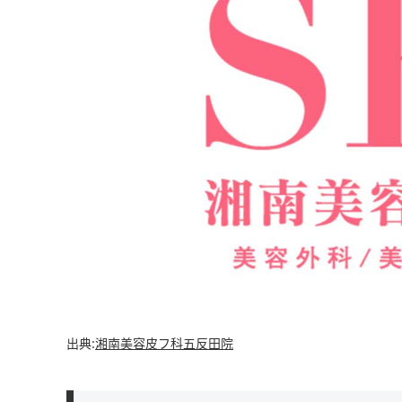
出典:
湘南美容皮フ科五反田院