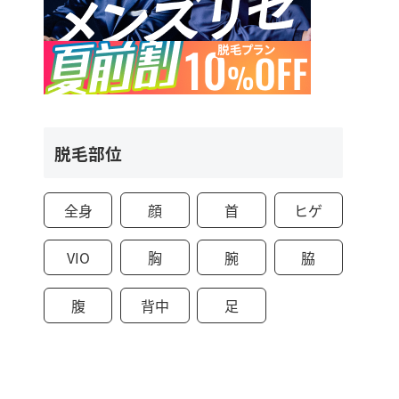
脱毛部位
全身
顔
首
ヒゲ
VIO
胸
腕
脇
腹
背中
足