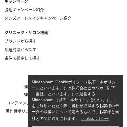
キャンペーン
脱毛キャンペーン紹介
メンズアートメイクキャンペーン紹介
クリニック・サロン検索
ブランドから探す
都道府県から探す
条件を指定して探す
TOP
お問い合わせ
Midashinami Cookieポリシー（以下「本ポリシ
運営者情報
執筆者一覧
ー」といいます。）は株式会社ピカパカ（以下
監修者一覧
cookieポリシーについて
「当社」といいます。）の運営する
Midashinami（以下「本サイト」といいます。）
コンテンツポリシーと運営指針
利用規約
をご利用いただく際に当社が取得するお客様のデ
著作権ポリシー/免責事項につい
Midashinami 見だしなみプライ
ータの取扱いについて定めるもので、お客様と当
て
バシーポリシー
社との間に適用されます。
cookieポリシー
お知らせ