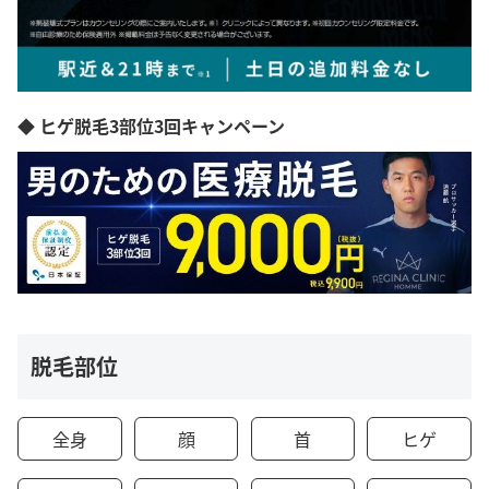
◆ ヒゲ脱毛3部位3回キャンペーン
脱毛部位
全身
顔
首
ヒゲ