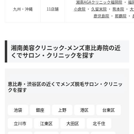
湘南AGAクリニック福岡院
・
福
九州・沖縄
11店舗
小倉院
・
久留米院
・
熊本院
・
大
鹿児島院
・
那覇院
・
湘南美容クリニック-メンズ恵比寿院の近
くでサロン・クリニックを探す
恵比寿・渋谷区の近くでメンズ脱毛サロン・クリニッ
クを探す
池袋
銀座
上野
港区
台東区
立川市
江東区
大田区
北千住