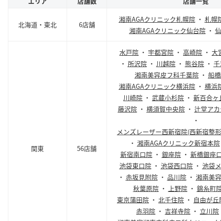
エリア
店舗数
店舗一覧
湘南AGAクリニック札幌院
・
札幌
北海道・東北
6店舗
湘南AGAクリニック仙台院
・
水戸院
・
宇都宮院
・
高崎院
・
大
・
所沢院
・
川越院
・
熊谷院
・
千
湘南美容皮フ科千葉院
・
船橋
湘南AGAクリニック横浜院
・
横浜
川崎院
・
武蔵小杉院
・
新百合ヶ
藤沢院
・
横須賀中央院
・
辻堂アカ
・
メンズレーザー西新宿院(西新宿整形
・
湘南AGAクリニック新宿本院
関東
56店舗
新宿南口院
・
銀座院
・
新橋銀座
池袋東口院
・
池袋西口院
・
池袋
・
赤坂見附院
・
品川院
・
湘南美
秋葉原院
・
上野院
・
錦糸町
東京蒲田院
・
北千住院
・
自由が丘
赤羽院
・
吉祥寺院
・
立川院