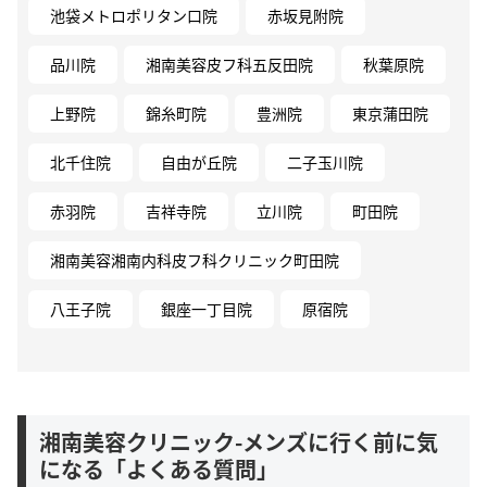
池袋メトロポリタン口院
赤坂見附院
品川院
湘南美容皮フ科五反田院
秋葉原院
上野院
錦糸町院
豊洲院
東京蒲田院
北千住院
自由が丘院
二子玉川院
赤羽院
吉祥寺院
立川院
町田院
湘南美容湘南内科皮フ科クリニック町田院
八王子院
銀座一丁目院
原宿院
湘南美容クリニック-メンズに行く前に気
になる「よくある質問」