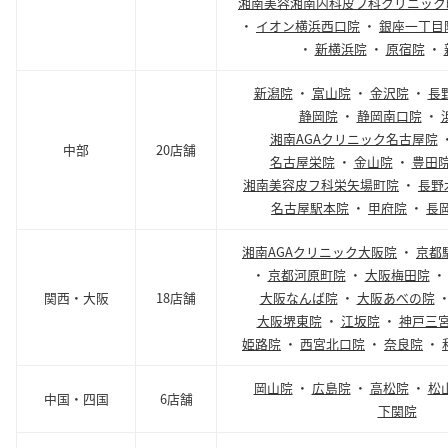
湘南美容湘南内科皮フ科クリニック
・
イオン横浜西口院
・
銀座一丁目
・
新横浜院
・
原宿院
・
新潟院
・
富山院
・
金沢院
・
長
静岡院
・
静岡南口院
・
湘南AGAクリニック名古屋院
中部
20店舗
名古屋栄院
・
金山院
・
豊田
湘南美容皮フ科栄矢場町院
・
長野
名古屋駅本院
・
甲府院
・
長
湘南AGAクリニック大阪院
・
京都
・
京都河原町院
・
大阪梅田院
関西・大阪
18店舗
大阪なんば院
・
大阪あべの院
大阪堺東院
・
江坂院
・
神戸三
姫路院
・
西宮北口院
・
奈良院
・
岡山院
・
広島院
・
高松院
・
松
中国・四国
6店舗
下関院