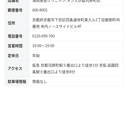
店舗名
湘南美容クリニック-メンズ京都河原町院
郵便番号
600-8002
京都府京都市下京区四条通寺町東入ル2丁目御旅町46
住所
番地 寺内ノースサイドビル4F
電話番号
0120-099-700
営業時間
10:00～19:00
定休日
年始
阪急 京都河原町駅⑤番出口より徒歩1分 京阪 祇園四
アクセス
条駅④番出口より徒歩8分
駐車場情報
情報なし