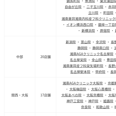
錦糸町院
・
豊洲院
・
東京蒲田
自由が丘院
・
二子玉川院
・
赤羽
立川院
・
町田院
湘南美容湘南内科皮フ科クリニック
・
イオン横浜西口院
・
銀座一丁目
・
新横浜院
・
原宿院
・
新潟院
・
富山院
・
金沢院
・
長
静岡院
・
静岡南口院
・
湘南AGAクリニック名古屋院
中部
20店舗
名古屋栄院
・
金山院
・
豊田
湘南美容皮フ科栄矢場町院
・
長野
名古屋駅本院
・
甲府院
・
長
湘南AGAクリニック大阪院
・
京都
・
大阪梅田院
・
大阪心斎橋院
関西・大阪
17店舗
大阪あべの院
・
大阪京橋院
・
大阪
神戸三宮院
・
神戸院
・
姫路院
奈良院
・
和歌山院
・