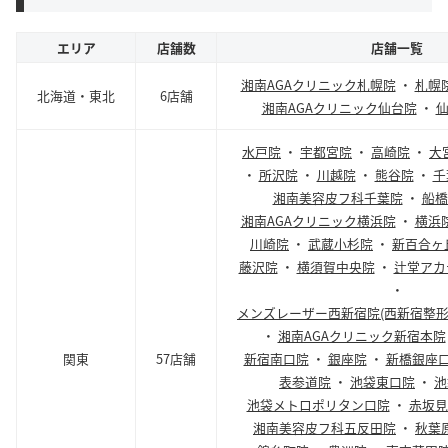
エリア
店舗数
店舗一覧
湘南AGAクリニック札幌院
・
札幌
北海道・東北
6店舗
湘南AGAクリニック仙台院
・
水戸院
・
宇都宮院
・
高崎院
・
大
・
所沢院
・
川越院
・
熊谷院
・
千
湘南美容皮フ科千葉院
・
船橋
湘南AGAクリニック横浜院
・
横浜
川崎院
・
武蔵小杉院
・
新百合ヶ
藤沢院
・
横須賀中央院
・
辻堂アカ
・
メンズレーザー西新宿院(西新宿整形
・
湘南AGAクリニック新宿本院
関東
57店舗
新宿南口院
・
銀座院
・
新橋銀座
表参道院
・
池袋東口院
・
池
池袋メトロポリタン口院
・
赤坂見
湘南美容皮フ科五反田院
・
秋葉