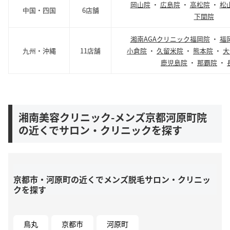
岡山院
・
広島院
・
高松院
・
松
中国・四国
6店舗
下関院
湘南AGAクリニック福岡院
・
福
九州・沖縄
11店舗
小倉院
・
久留米院
・
熊本院
・
大
鹿児島院
・
那覇院
・
湘南美容クリニック-メンズ京都河原町院
の近くでサロン・クリニックを探す
京都市・河原町の近くでメンズ脱毛サロン・クリニッ
クを探す
鳥丸
京都市
河原町