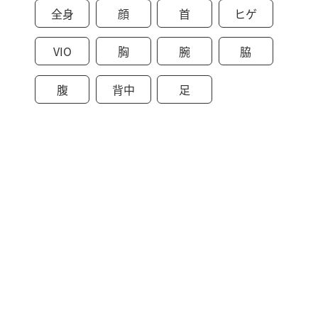
全身
顔
首
ヒゲ
VIO
胸
腕
脇
腹
背中
足