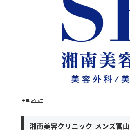
出典:
富山院
湘南美容クリニック-メンズ富